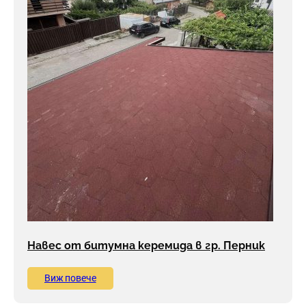
Навес от битумна керемида в гр. Перник
Виж повече