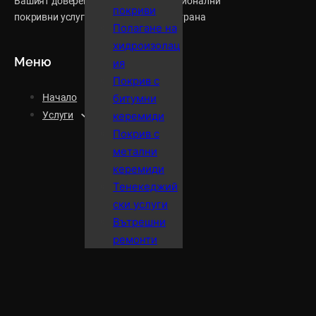
Вашият доверен партньор за професионални
покриви
покривни услуги в София и цялата страна
Полагане на
хидроизолац
Меню
ия
Покрив с
Начало
битумни
Услуги
керемиди
Покрив с
метални
керемиди
Тенекеджий
ски услуги
Вътрешни
ремонти