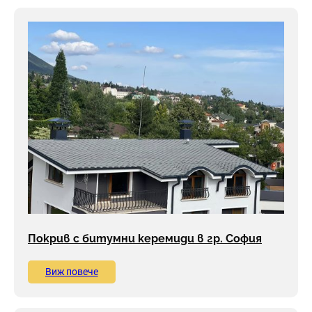
Покрив с битумни керемиди в гр. София
Виж повече