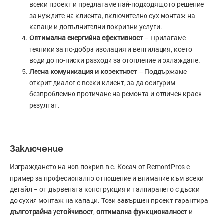
всеки проект и предлагаме най-подходящото решение
за нуждите на клиента, включително сух монтаж на
капаци и допълнителни покривни услуги.
Оптимална енергийна ефективност
– Прилагаме
техники за по-добра изолация и вентилация, което
води до по-ниски разходи за отопление и охлаждане.
Лесна комуникация и коректност
– Поддържаме
открит диалог с всеки клиент, за да осигурим
безпроблемно протичане на ремонта и отличен краен
резултат.
Заключение
Изграждането на нов покрив в с. Косач от RemontPros е
пример за професионално отношение и внимание към всеки
детайл – от дървената конструкция и талпирането с дъски
до сухия монтаж на капаци. Този завършен проект гарантира
дълготрайна устойчивост
,
оптимална функционалност
и