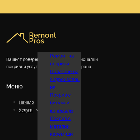
Ремонт на
Вашият доверен партньор за професионални
покриви
покривни услуги в София и цялата страна
Полагане на
хидроизолац
Меню
ия
Покрив с
Начало
битумни
Услуги
керемиди
Покрив с
метални
керемиди