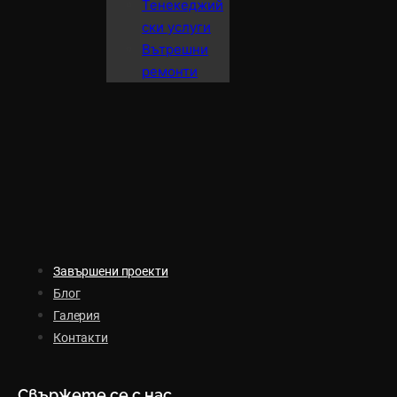
Тенекеджий
ски услуги
Вътрешни
ремонти
Завършени проекти
Блог
Галерия
Контакти
Свържете се с нас