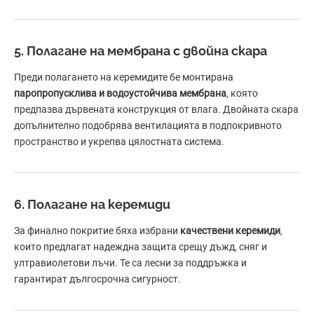
5. Полагане на мембрана с двойна скара
Преди полагането на керемидите бе монтирана
паропропусклива и водоустойчива мембрана
, която
предпазва дървената конструкция от влага. Двойната скара
допълнително подобрява вентилацията в подпокривното
пространство и укрепва цялостната система.
6. Полагане на керемиди
За финално покритие бяха избрани
качествени керемиди
,
които предлагат надеждна защита срещу дъжд, сняг и
ултравиолетови лъчи. Те са лесни за поддръжка и
гарантират дългосрочна сигурност.