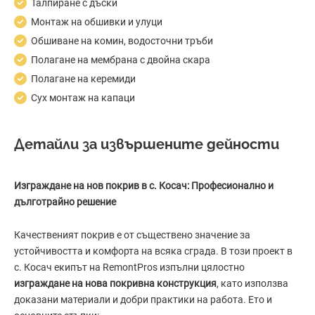
Талпиране с дъски
Монтаж на обшивки и улуци
Обшиване на комин, водосточни тръби
Полагане на мембрана с двойна скара
Полагане на керемиди
Сух монтаж на капаци
Детайли за извършените дейности
Изграждане на нов покрив в с. Косач: Професионално и
дълготрайно решение
Качественият покрив е от съществено значение за
устойчивостта и комфорта на всяка сграда. В този проект в
с. Косач екипът на RemontPros изпълни цялостно
изграждане на нова покривна конструкция
, като използва
доказани материали и добри практики на работа. Ето и