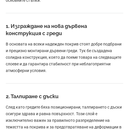
основните стъпки:
1. Изграждане на нова дървена
конструкция с греди
В основата на всеки надежден покрив стоят добре подбрани
и прецизно монтирани дървени греди. Тук бе създадена
солидна конструкция, която да поеме товара на следващите
слоеве и да гарантира стабилност при неблагоприятни
атмосферни условия.
2. Талпиране с дъски
След като гредите бяха позиционирани, талпирането с дъски
осигури здрава и равна повърхност. Този слой е
изключително важен за правилното разпределение на
тежестта на покрива и за предотвратяване на деформации в