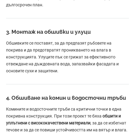
дългосрочен план.
3. Монтаж на обшивки и улуци
Обшивките се поставят, за да предпазят ръбовете на
покрива и да предотвратят проникването на влага в
конструкцията. Улуците пък се грижат за ефективното
отвеждане на дъждовната вода, запазвайки фасадата и
основите сухи и защитени.
4. Обшиване на комин и водосточни тръби
Комините и водосточните тръби са критични точки в една
покривна конструкция. При този проект те бяха
обшити и
уплътнени с висококачествени материали
, за да се избегнат
течове и за да се повиши устойчивостта им на вятър и влага.