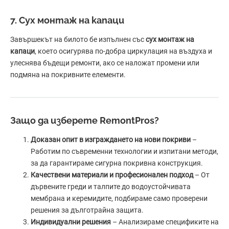
7. Сух монтаж на капаци
Завършекът на билото бе изпълнен със
сух монтаж на
капаци
, което осигурява по-добра циркулация на въздуха и
улеснява бъдещи ремонти, ако се наложат промени или
подмяна на покривните елементи.
Защо да изберете RemontPros?
Доказан опит в изграждането на нови покриви
–
Работим по съвременни технологии и изпитани методи,
за да гарантираме сигурна покривна конструкция.
Качествени материали и професионален подход
– От
дървените греди и талпите до водоустойчивата
мембрана и керемидите, подбираме само проверени
решения за дълготрайна защита.
Индивидуални решения
– Анализираме спецификите на