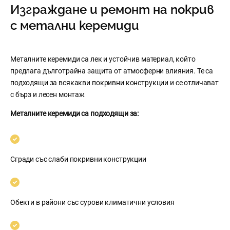
Изграждане и ремонт на покрив
с метални керемиди
Металните керемиди са лек и устойчив материал, който
предлага дълготрайна защита от атмосферни влияния. Те са
подходящи за всякакви покривни конструкции и се отличават
с бърз и лесен монтаж
Металните керемиди са подходящи за:
Сгради със слаби покривни конструкции
Обекти в райони със сурови климатични условия