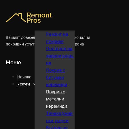
Ремонт на
Вашият доверен партньор за професионални
покриви
покривни услуги в София и цялата страна
Полагане на
хидроизолац
Меню
ия
Покрив с
Начало
битумни
Услуги
керемиди
Покрив с
метални
керемиди
Тенекеджий
ски услуги
Вътрешни